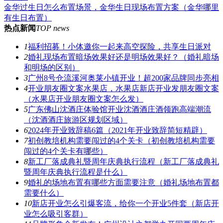
金华过生日怎么布置场景，金华生日现场布置方案（金华哪里
有生日布置）
热点新闻
TOP news
1
福利招募！小体邀你一起来高空探险，共享生日派对
2
婚礼现场布置暗场效果好还是明场效果好？（婚礼暗场
和明场的区别）
3
广州8号仓流溪河奥莱小镇开业！超200家品牌同步亮相
4
开业朋友圈文案水果店，水果店新店开业发朋友圈文案
（水果店开业朋友圈文案怎么发）
5
广东佛山沈酒庄体验馆开业沈酒酒庄酒领跑高端潮流
（沈酒酒庄旅游区规划区域）
6
2024年开业致辞稿6篇（2021年开业致辞简短精辟）
7
初创教培机构需要闯过的4个关卡（初创教培机构需要
闯过的4个关卡有哪些）
8
新工厂落成典礼暨周年庆典执行流程（新工厂落成典礼
暨周年庆典执行流程是什么）
9
婚礼的场地布置有哪些方面需要注意（婚礼场地布置都
需要什么）
10
新店开业怎么引爆客流，给你一个开业5件套（新店开
业怎么吸引客群）