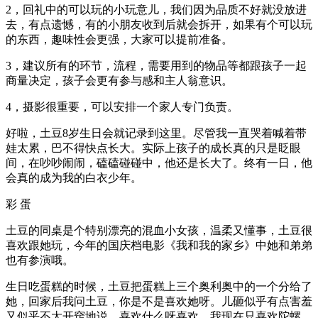
2，回礼中的可以玩的小玩意儿，我们因为品质不好就没放进
去，有点遗憾，有的小朋友收到后就会拆开，如果有个可以玩
的东西，趣味性会更强，大家可以提前准备。
3，建议所有的环节，流程，需要用到的物品等都跟孩子一起
商量决定，孩子会更有参与感和主人翁意识。
4，摄影很重要，可以安排一个家人专门负责。
‍‍‍‍‍‍‍‍‍‍‍‍‍‍‍‍‍‍‍‍‍‍‍‍‍‍‍‍‍‍‍‍‍‍好啦，土豆8岁生日会就记录到这里。尽管我一直哭着喊着带
娃太累，巴不得快点长大。实际上孩子的成长真的只是眨眼
间，在吵吵闹闹，磕磕碰碰中，他还是长大了。终有一日，他
会真的成为我的白衣少年。
彩 蛋
土豆的同桌是个特别漂亮的混血小女孩，温柔又懂事，土豆很
喜欢跟她玩，今年的国庆档电影《我和我的家乡》中她和弟弟
也有参演哦。
生日吃蛋糕的时候，土豆把蛋糕上三个奥利奥中的一个分给了
她，回家后我问土豆，你是不是喜欢她呀。儿砸似乎有点害羞
又似乎不太开窍地说，喜欢什么呀喜欢，我现在只喜欢陀螺。