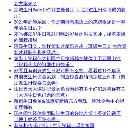
划方案来了
京城生日Party10个好去处餐厅（北京过生日有情调的餐
厅）
2021年的游乐园，你是期待悬崖边上的跷跷板还是一整
年的生日趴？
麦当娜65岁生日派对很嗨29岁鲜肉男友真帅，搂着麦姐
的细腰超甜
班级生日会，怎样策划才精彩有趣（班级生日会,怎样策
划才精彩有趣的活动）
策划｜祝福伟大祖国生日快乐我在战位守卫万里山河
（祝我伟大的祖国生日快乐）
好看且有创意的生日派对照怎么拍，看看这11个建议
男朋友生日惊喜策划，制造惊喜必须搞定这三件事（男
朋友生日惊喜怎么弄）
生日当天大连这些景区免费游还有多个好消息与你有关
（大连生日免门票的景点）
魔都生日免单&优惠更新版东方明珠、环球金融中心观
光厅都有
玩空间年轻创业团队过生日的好地方博士茶馆连锁店
（博士奶茶店怎么样）
新火相传·新时代｜生日祝福，唱给祖国