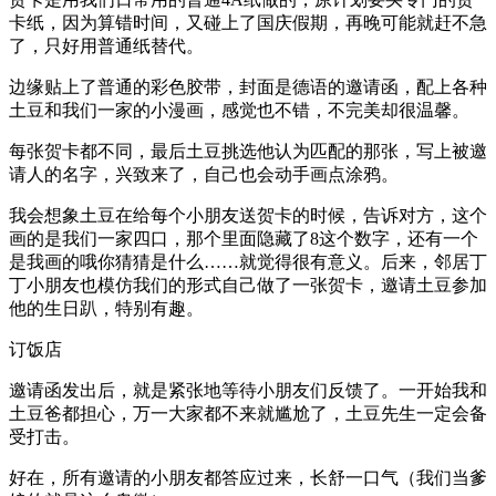
卡纸，因为算错时间，又碰上了国庆假期，再晚可能就赶不急
了，只好用普通纸替代。
边缘贴上了普通的彩色胶带，封面是德语的邀请函，配上各种
土豆和我们一家的小漫画，感觉也不错，不完美却很温馨。
每张贺卡都不同，最后土豆挑选他认为匹配的那张，写上被邀
请人的名字，兴致来了，自己也会动手画点涂鸦。
我会想象土豆在给每个小朋友送贺卡的时候，告诉对方，这个
画的是我们一家四口，那个里面隐藏了8这个数字，还有一个
是我画的哦你猜猜是什么……就觉得很有意义。后来，邻居丁
丁小朋友也模仿我们的形式自己做了一张贺卡，邀请土豆参加
他的生日趴，特别有趣。
订饭店
邀请函发出后，就是紧张地等待小朋友们反馈了。一开始我和
土豆爸都担心，万一大家都不来就尴尬了，土豆先生一定会备
受打击。
好在，所有邀请的小朋友都答应过来，长舒一口气（我们当爹