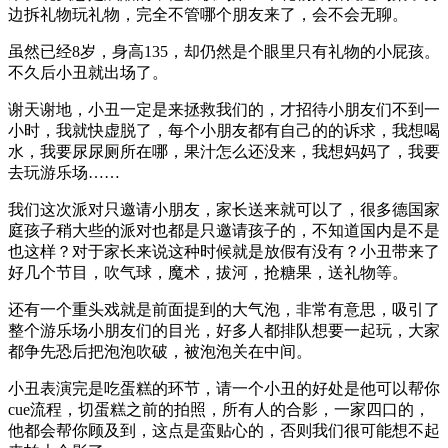
边拆礼物玩礼物，完全不管哪个朋友来了，会不会无聊。
虽然已经8岁，身高135，却仍然是个眼里只有礼物的小屁孩。
不久后小丑就出场了。
谢天谢地，小丑一定是来拯救我们的，才招待小朋友们不到一
小时，我就快虚脱了，每个小朋友都有自己的的诉求，我想喝
水，我要尿尿厕所在哪，果汁怎么还没来，我想妈妈了，我要
去玩游乐场……
我们这次派对只邀请小朋友，家长送来就可以了，很多德国家
庭孩子稍大些的派对也都是只邀请孩子的，不知道国内是不是
也这样？对于家长来说这种时候就是放假有没有？小丑带来了
好几个节目，吹气球，魔术，拔河，抢糖果，送礼物等。
还有一个重头戏就是前面提到的大气泡，非常有意思，吸引了
整个游乐场小朋友们的目光，好多人都排队想要一起玩，大家
都争先恐后把泡泡吹破，被泡泡关在中间。
小丑表演完是吃蛋糕的环节，请一个小丑的好处是他可以帮你
cue流程，切蛋糕之前的拍照，所有人的合影，一家四口的，
他都会帮你顾及到，这点是蛮贴心的，否则我们很可能想不起