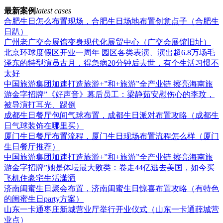
最新案例
latest cases
合肥生日怎么布置现场，合肥生日场地布置创意点子（合肥生
日趴）
广州老广交会展馆变身现代化展贸中心（广交会展馆旧址）
北京环球度假区开业一周年 园区各类表演、演出超6.8万场毛
泽东的特型演员古月，得急病20分钟后去世，有个生活习惯不
太好
中国旅游集团加速打造旅游+”和+旅游”全产业链 擦亮海南旅
游金字招牌”《好声音》幕后员工：梁静茹安慰伤心的李玟，
被导演打耳光、踢倒
成都生日餐厅包间气球布置，成都生日派对布置攻略（成都生
日气球装饰在哪里买）
厦门生日餐厅布置流程，厦门生日现场布置流程怎么样（厦门
生日餐厅推荐）
中国旅游集团加速打造旅游+”和+旅游”全产业链 擦亮海南旅
游金字招牌”她是体坛最大败类：卷走44亿逃去美国，如今买
飞机住豪宅生活潇洒
济南闺蜜生日聚会布置，济南闺蜜生日惊喜布置攻略（有特色
的闺蜜生日party方案）
山东一卡通枣庄新城营业厅举行开业仪式（山东一卡通薛城营
业点）