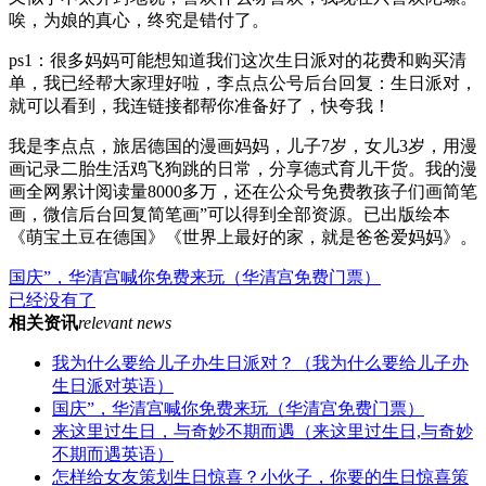
唉，为娘的真心，终究是错付了。
ps1：很多妈妈可能想知道我们这次生日派对的花费和购买清
单，我已经帮大家理好啦，李点点公号后台回复：生日派对，
就可以看到，我连链接都帮你准备好了，快夸我！
我是李点点，旅居德国的漫画妈妈，儿子7岁，女儿3岁，用漫
画记录二胎生活鸡飞狗跳的日常，分享德式育儿干货。我的漫
画全网累计阅读量8000多万，还在公众号免费教孩子们画简笔
画，微信后台回复简笔画”可以得到全部资源。已出版绘本
《萌宝土豆在德国》《世界上最好的家，就是爸爸爱妈妈》。
国庆”，华清宫喊你免费来玩（华清宫免费门票）
已经没有了
相关资讯
relevant news
我为什么要给儿子办生日派对？（我为什么要给儿子办
生日派对英语）
国庆”，华清宫喊你免费来玩（华清宫免费门票）
来这里过生日，与奇妙不期而遇（来这里过生日,与奇妙
不期而遇英语）
怎样给女友策划生日惊喜？小伙子，你要的生日惊喜策