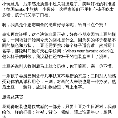
小玩意儿，后来感觉质量不过关就没送了。美味好吃的我准备
了德国haribo小熊糖，小袋装，这样家长们不用担心孩子吃太
多糖，孩子们又享了口福。
啊，我真是个思虑周全的绝世好母亲呢，给自己点个赞！
事实再次证明，这个决策非常正确，好多小朋友因为土豆的预
告，一到场就开始问今天的回礼是什么。因为买的杯子都是不
同的颜色和形状，土豆还需要挑出每个杯子适合谁，然后写上
名字，那段时间他每天在学校问：Whats your favorite color?在
包装杯子的时候，我没忍住还在杯子的包装盒画上了漫画。
土豆爸说别人收到后马上就会扔掉，你干嘛画。亲，你不懂。
一则孩子会感受到父母凡事认真不敷衍的态度；二则别人能感
受到你的真诚和用心；三则，对画的人来说也是一种抒发。然
后土豆一一装好，放进礼物袋里，写上名字。
服装及其它
我觉得服装也是仪式感的一部分，只要土豆办生日派对，我都
给他一样的打扮：衬衫，背心，领结。陌上谁家年少，足风
流……