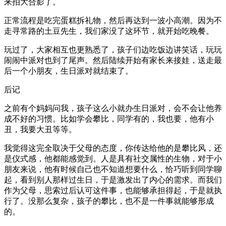
来拍大合影了。
正常流程是吃完蛋糕拆礼物，然后再达到一波小高潮。因为不
走寻常路的土豆先生，我们家没了这环节，就开始吃晚餐。
玩过了，大家相互也更熟悉了，孩子们边吃饭边讲笑话，玩玩
闹闹中派对也到了尾声。然后陆续开始有家长来接娃，送走最
后一个小朋友，生日派对就结束了。
后记
之前有个妈妈问我，孩子这么小就办生日派对，会不会让他养
成不好的习惯。比如学会攀比，同学有的，我也要，他有小
丑，我要大丑等等。
我觉得这完全取决于父母的态度，你传达给他的是攀比风，还
是仪式感，他都能感觉到。人是具有社交属性的生物，对于小
朋友来说，他有时候自己也不知道想要什么，恰巧听到同学聊
起，看到别人那样过生日，于是激发出了内心的需求。而我们
作为父母，思索过后认可这件事，也能够承担得起，于是就执
行了。没那么复杂，孩子的攀比，也不是一件事就能够形成
的。