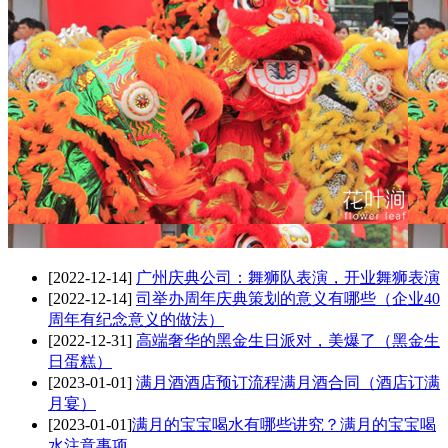
[2022-12-14]
广州庆典公司：舞狮队表演，开业舞狮表演
[2022-12-14]
司举办周年庆典策划的意义有哪些（企业40
周年有纪念意义的做法）
[2022-12-31]
高端奢华的黑金生日派对，美爆了（黑金生
日蛋糕）
[2023-01-01]
满月酒酒店预订流程满月酒合同（酒店订满
月宴）
[2023-01-01]
​满月的宝宝喝水有哪些讲究？满月的宝宝喝
水注意事项