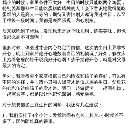
我小的时候，家里条件不太好，生日的时候只能吃两个鸡蛋，
特别羡慕那些生日能吃蛋糕吹蜡烛的人！会下意识地觉得能吃
蛋糕的人是高人一等的，期待又害怕别人邀请我过生日，以至
于很长一段时间，我都是表面乐观，内心别扭。
后来我吃到了蛋糕，发现原来是这个味儿啊，确实美味，但也
没那么高不可攀啊！
很多时候，体会过才会内心笃定而自信。这次的生日土豆非常
开心，晚上到家后他开心地数着自己的礼物玩了好久，躺在床
上抱着爸爸的脖子说我好开心啊！孩子觉得开心，就是对父母
最大的肯定。
另外，我觉得每个家庭根据自己的情况和孩子的喜好，可以有
不同的选择，并非请小丑和去饭店才是仪式感的生日。父母花
的心思传达给孩子的爱才是。我们一起做贺卡，一起画礼物，
一起写名字，都足以让他记忆深刻，感受幸福。
对于想要借鉴土豆生日的同学，我还有几点建议：
1，我们安排了4个小时，发觉时间有点长，其实3小时就差不
多了，因为陪娃真的很累。