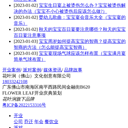
[2023-01-02]
宝宝生日宴上被烫伤怎么办？宝宝被烫伤解
决的办法（宝宝不小心被烫伤后应该怎么做?）
[2023-01-02]
婴幼儿歌曲：宝宝宴会音乐大全（宝宝宴的
音乐）
[2023-01-02]
秋天的宝宝百日宴要注意哪些？秋天的宝宝
百日宴注意事项
[2023-01-03]
宝宝周岁如何提高宝宝的智商？提高宝宝的
智商的方法（怎么能提高宝宝智商）
[2023-01-03]
宝宝宴现场气球应该怎样布置（宝宝满月宴
简单气球布置）
开业案例
/
派对案例
/
媒体资讯
/
品牌故事
花叶涧（佛山）文化创意有限公司
18033242108
广东佛山市南海区南平西路民间金融街B620
FLOWER LEAF开业庆典策划
花叶涧旗下品牌
粤ICP备2022153316号
开业
公司
乔迁
年会
餐饮业
派对