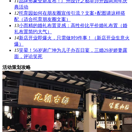
11
品牌形象全新发布！广州设计之都举办开园两周年庆
典活动
12
托育园如何在朋友圈宣传引流？文案+配图请这样搭
配（适合托育朋友圈文案）
13
小而精的婚礼布置灵感：高性价比平价婚礼布置（婚
礼布置简约大气）
14
新店开业即爆火，只需做对9件事！（新店开业生意火
爆）
15
笑晕！56岁谢广坤为儿子办百日宴，三婚29岁娇妻露
面，评论笑死
活动策划攻略