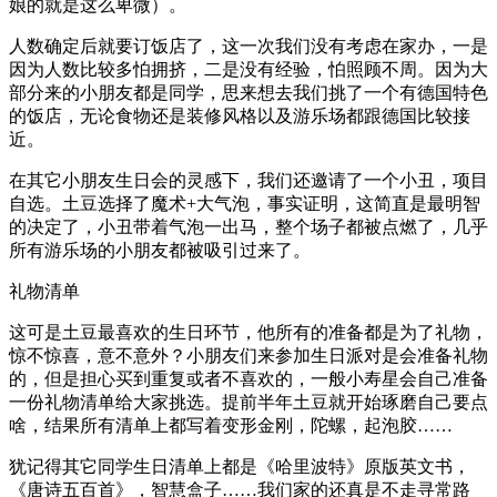
娘的就是这么卑微）。
人数确定后就要订饭店了，这一次我们没有考虑在家办，一是
因为人数比较多怕拥挤，二是没有经验，怕照顾不周。因为大
部分来的小朋友都是同学，思来想去我们挑了一个有德国特色
的饭店，无论食物还是装修风格以及游乐场都跟德国比较接
近。
在其它小朋友生日会的灵感下，我们还邀请了一个小丑，项目
自选。土豆选择了魔术+大气泡，事实证明，这简直是最明智
的决定了，小丑带着气泡一出马，整个场子都被点燃了，几乎
所有游乐场的小朋友都被吸引过来了。
礼物清单
这可是土豆最喜欢的生日环节，他所有的准备都是为了礼物，
惊不惊喜，意不意外？小朋友们来参加生日派对是会准备礼物
的，但是担心买到重复或者不喜欢的，一般小寿星会自己准备
一份礼物清单给大家挑选。提前半年土豆就开始琢磨自己要点
啥，结果所有清单上都写着变形金刚，陀螺，起泡胶……
犹记得其它同学生日清单上都是《哈里波特》原版英文书，
《唐诗五百首》，智慧盒子……我们家的还真是不走寻常路