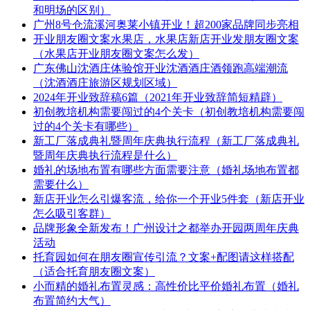
和明场的区别）
广州8号仓流溪河奥莱小镇开业！超200家品牌同步亮相
开业朋友圈文案水果店，水果店新店开业发朋友圈文案
（水果店开业朋友圈文案怎么发）
广东佛山沈酒庄体验馆开业沈酒酒庄酒领跑高端潮流
（沈酒酒庄旅游区规划区域）
2024年开业致辞稿6篇（2021年开业致辞简短精辟）
初创教培机构需要闯过的4个关卡（初创教培机构需要闯
过的4个关卡有哪些）
新工厂落成典礼暨周年庆典执行流程（新工厂落成典礼
暨周年庆典执行流程是什么）
婚礼的场地布置有哪些方面需要注意（婚礼场地布置都
需要什么）
新店开业怎么引爆客流，给你一个开业5件套（新店开业
怎么吸引客群）
品牌形象全新发布！广州设计之都举办开园两周年庆典
活动
托育园如何在朋友圈宣传引流？文案+配图请这样搭配
（适合托育朋友圈文案）
小而精的婚礼布置灵感：高性价比平价婚礼布置（婚礼
布置简约大气）