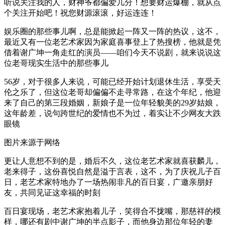
听说关注我的人，财神爷都偏爱几分！想要财运爆棚，就从点
个关注开始吧！祝您财源滚滚，好运连连！
娱乐圈的那些事儿啊，总是能掀起一阵又一阵的热议，这不，
最近又有一位老艺术家因为家庭喜事登上了热搜榜，他就是凭
借着谢广坤一角走红的演员——咱们今天不说剧，就来说说这
位老哥现实生活中的那些事儿
56岁，对于很多人来说，可能已经开始计划退休生活，享受天
伦之乐了，但这位老哥却偏偏不走寻常路，在这个年纪，他迎
来了自己的第三段婚姻，新娘子是一位年轻貌美的29岁姑娘，
这年龄差，说句跨世纪的爱情也不为过，着实让不少网友大跌
眼镜
图片来源于网络
更让人意想不到的是，婚后不久，这位老艺术家就喜获麟儿，
老来得子，这份喜悦自然是溢于言表，这不，为了庆祝儿子百
日，老艺术家特地办了一场热闹非凡的百日宴，广邀亲朋好
友，共同见证这幸福的时刻
百日宴现场，老艺术家抱着儿子，笑得合不拢嘴，那慈祥的模
样，哪还有剧中谢广坤的半点影子，而他身边那位年轻的妻