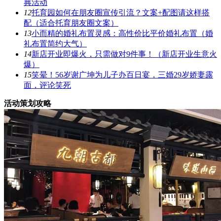
典活动
12
托育园如何在朋友圈宣传引流？文案+配图请这样搭
配（适合托育朋友圈文案）
13
小而精的婚礼布置灵感：高性价比平价婚礼布置（婚
礼布置简约大气）
14
新店开业即爆火，只需做对9件事！（新店开业生意火
爆）
15
笑晕！56岁谢广坤为儿子办百日宴，三婚29岁娇妻露
面，评论笑死
活动策划攻略