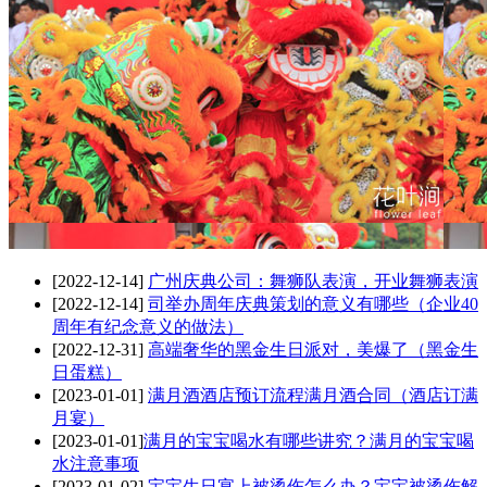
[2022-12-14]
广州庆典公司：舞狮队表演，开业舞狮表演
[2022-12-14]
司举办周年庆典策划的意义有哪些（企业40
周年有纪念意义的做法）
[2022-12-31]
高端奢华的黑金生日派对，美爆了（黑金生
日蛋糕）
[2023-01-01]
满月酒酒店预订流程满月酒合同（酒店订满
月宴）
[2023-01-01]
​满月的宝宝喝水有哪些讲究？满月的宝宝喝
水注意事项
[2023-01-02]
宝宝生日宴上被烫伤怎么办？宝宝被烫伤解