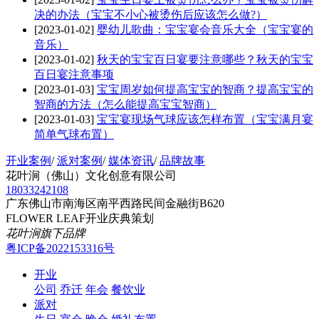
决的办法（宝宝不小心被烫伤后应该怎么做?）
[2023-01-02]
婴幼儿歌曲：宝宝宴会音乐大全（宝宝宴的
音乐）
[2023-01-02]
秋天的宝宝百日宴要注意哪些？秋天的宝宝
百日宴注意事项
[2023-01-03]
宝宝周岁如何提高宝宝的智商？提高宝宝的
智商的方法（怎么能提高宝宝智商）
[2023-01-03]
宝宝宴现场气球应该怎样布置（宝宝满月宴
简单气球布置）
开业案例
/
派对案例
/
媒体资讯
/
品牌故事
花叶涧（佛山）文化创意有限公司
18033242108
广东佛山市南海区南平西路民间金融街B620
FLOWER LEAF开业庆典策划
花叶涧旗下品牌
粤ICP备2022153316号
开业
公司
乔迁
年会
餐饮业
派对