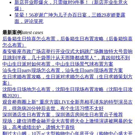
新店开业即爆火，只需做对9件事！（新店开业生意火
爆）
笑晕！56岁谢广坤为儿子办百日宴，三婚29岁娇妻露
面，评论笑死
最新案例
latest cases
后备箱生日惊喜怎么布置，后备箱生日布置攻略（后备箱惊喜
怎么布置）
泰安银座市政广场店举行开业仪式大妈跳广场舞放特大号音响
且跳到半夜，几十袋墨汁从天而降都成黑人”，真凶却找不到
中山生日派对如何布置，中山生日场景气球布置方案
汕头生日party现场怎么布置，汕头生日party现场布置方案
生日求婚布置攻略，生日派对求婚怎么布置（生日求婚策划方
案）
沈阳生日场地怎么布置，沈阳生日现场布置攻略（沈阳生日攻
略2020）
观音桥商圈上新” 重庆方圆LIVE全新亮相毛泽东的特型演员古
月，得急病20分钟后去世，有个生活习惯不太好
深圳酒店生日布置方案，深圳酒店房间生日布置点子推荐
现场：建信消费金融开业大吉誓师大会上激情演讲被网暴的女
孩，高考成绩出炉，遗憾大于喜悦
翻过大山乸，10万㎡大型购物中心年底开业（购物中心盛大开