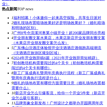
业）
热点新闻
TOP news
1
福利招募！小体邀你一起来高空探险，共享生日派对
2
婚礼现场布置暗场效果好还是明场效果好？（婚礼暗场
和明场的区别）
3
广州8号仓流溪河奥莱小镇开业！超200家品牌同步亮相
4
开业朋友圈文案水果店，水果店新店开业发朋友圈文案
（水果店开业朋友圈文案怎么发）
5
广东佛山沈酒庄体验馆开业沈酒酒庄酒领跑高端潮流
（沈酒酒庄旅游区规划区域）
6
2024年开业致辞稿6篇（2021年开业致辞简短精辟）
7
初创教培机构需要闯过的4个关卡（初创教培机构需要
闯过的4个关卡有哪些）
8
新工厂落成典礼暨周年庆典执行流程（新工厂落成典礼
暨周年庆典执行流程是什么）
9
婚礼的场地布置有哪些方面需要注意（婚礼场地布置都
需要什么）
10
新店开业怎么引爆客流，给你一个开业5件套（新店开
业怎么吸引客群）
11
品牌形象全新发布！广州设计之都举办开园两周年庆