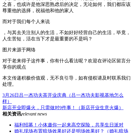
之喜，也或许是他深思熟虑后的决定，无论如何，我们都应该
尊重他的选择，祝福他和他的家人
而对于我们每个人来说
，与其去关注别人的生活，不如好好经营自己的生活，毕竟，
人生苦短，活在当下才是最重要的不是吗？
图片来源于网络
对于老来得子这件事，你有什么看法呢？欢迎在评论区留言分
享你的观点
本文传递积极价值观，无不良引导，如有侵权请及时联系我们
处理。
3月26日吕一杰功夫茶开业庆典（吕一杰功夫影视基地怎么
样）
新店开业即爆火，只需做对9件事！（新店开业生意火爆）
相关资讯
relevant news
福利招募！小体邀你一起来高空探险，共享生日派对
婚礼现场布置暗场效果好还是明场效果好？（婚礼暗场