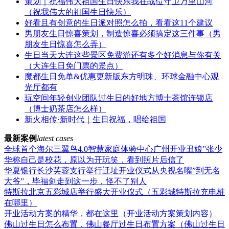
策划｜祝福伟大祖国生日快乐我在战位守卫万里山河
（祝我伟大的祖国生日快乐）
好看且有创意的生日派对照怎么拍，看看这11个建议
男朋友生日惊喜策划，制造惊喜必须搞定这三件事（男
朋友生日惊喜怎么弄）
生日当天大连这些景区免费游还有多个好消息与你有关
（大连生日免门票的景点）
魔都生日免单&优惠更新版东方明珠、环球金融中心观
光厅都有
玩空间年轻创业团队过生日的好地方博士茶馆连锁店
（博士奶茶店怎么样）
新火相传·新时代｜生日祝福，唱给祖国
最新案例
latest cases
全球首个海尔三翼鸟4.0智慧家庭体验中心广州开业丑娘”张少
华称自己是校花，原以为开玩笑，看到照片后信了
华夏银行长沙芙蓉支行举行迁址开业仪式从央视名嘴”到无名
大爷”，毕福剑走到这一步，怪不了别人
特斯拉北京五彩城店举行盛大开业仪式（五彩城特斯拉充电桩
在哪里）
开业活动方案的精华，都在这里（开业活动方案策划内容）
佛山过生日怎么布置，佛山餐厅过生日布置方案（佛山过生日