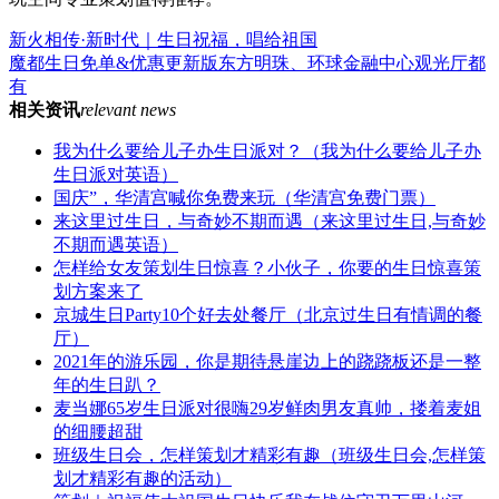
新火相传·新时代｜生日祝福，唱给祖国
魔都生日免单&优惠更新版东方明珠、环球金融中心观光厅都
有
相关资讯
relevant news
我为什么要给儿子办生日派对？（我为什么要给儿子办
生日派对英语）
国庆”，华清宫喊你免费来玩（华清宫免费门票）
来这里过生日，与奇妙不期而遇（来这里过生日,与奇妙
不期而遇英语）
怎样给女友策划生日惊喜？小伙子，你要的生日惊喜策
划方案来了
京城生日Party10个好去处餐厅（北京过生日有情调的餐
厅）
2021年的游乐园，你是期待悬崖边上的跷跷板还是一整
年的生日趴？
麦当娜65岁生日派对很嗨29岁鲜肉男友真帅，搂着麦姐
的细腰超甜
班级生日会，怎样策划才精彩有趣（班级生日会,怎样策
划才精彩有趣的活动）