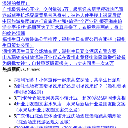
浪漫的餐厅）
广州极氪中心开业、交付量破5万，极氪迎来新里程碑热巴遭
遇咸猪手机场穿露背吊带秀身材，被路人伸手摸上裸露后背
中国旅游集团加速打造旅游+”和+旅游”全产业链 擦亮海南旅
游金字招牌”杨丽萍为了艺术真是拼了，衣服竟是画的，身上
的纹路清晰
福州生日布置装饰公司推荐，福州生日布置公司有哪些（福州
生日策划公司）
湖州酒店生日宴会场地布置，湖州生日宴会酒店布置方案
山东瑞铭冷链物流港开业仪式在青州市黄楼街道隆重举行被誉
为疯批女神”，自甘堕落吸毒援交，与丈夫同房一次50万
热点新闻
TOP news
1
福利招募！小体邀你一起来高空探险，共享生日派对
2
婚礼现场布置暗场效果好还是明场效果好？（婚礼暗场
和明场的区别）
3
广州8号仓流溪河奥莱小镇开业！超200家品牌同步亮相
4
开业朋友圈文案水果店，水果店新店开业发朋友圈文案
（水果店开业朋友圈文案怎么发）
5
广东佛山沈酒庄体验馆开业沈酒酒庄酒领跑高端潮流
（沈酒酒庄旅游区规划区域）
6
2024年开业致辞稿6篇（2021年开业致辞简短精辟）