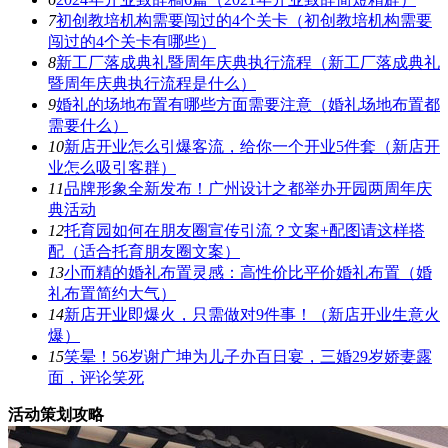
7
初创教培机构需要闯过的4个关卡（初创教培机构需要
闯过的4个关卡有哪些）
8
新工厂落成典礼暨周年庆典执行流程（新工厂落成典礼
暨周年庆典执行流程是什么）
9
婚礼的场地布置有哪些方面需要注意（婚礼场地布置都
需要什么）
10
新店开业怎么引爆客流，给你一个开业5件套（新店开
业怎么吸引客群）
11
品牌形象全新发布！广州设计之都举办开园两周年庆
典活动
12
托育园如何在朋友圈宣传引流？文案+配图请这样搭
配（适合托育朋友圈文案）
13
小而精的婚礼布置灵感：高性价比平价婚礼布置（婚
礼布置简约大气）
14
新店开业即爆火，只需做对9件事！（新店开业生意火
爆）
15
笑晕！56岁谢广坤为儿子办百日宴，三婚29岁娇妻露
面，评论笑死
活动策划攻略