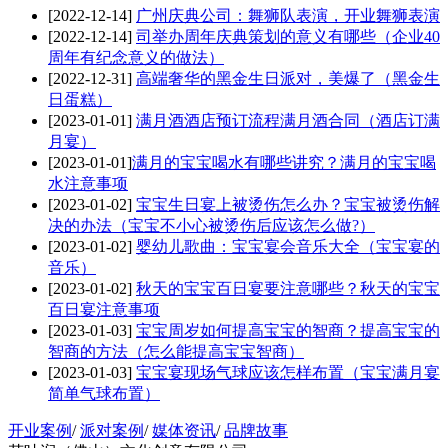
[2022-12-14]
广州庆典公司：舞狮队表演，开业舞狮表演
[2022-12-14]
司举办周年庆典策划的意义有哪些（企业40
周年有纪念意义的做法）
[2022-12-31]
高端奢华的黑金生日派对，美爆了（黑金生
日蛋糕）
[2023-01-01]
满月酒酒店预订流程满月酒合同（酒店订满
月宴）
[2023-01-01]
​满月的宝宝喝水有哪些讲究？满月的宝宝喝
水注意事项
[2023-01-02]
宝宝生日宴上被烫伤怎么办？宝宝被烫伤解
决的办法（宝宝不小心被烫伤后应该怎么做?）
[2023-01-02]
婴幼儿歌曲：宝宝宴会音乐大全（宝宝宴的
音乐）
[2023-01-02]
秋天的宝宝百日宴要注意哪些？秋天的宝宝
百日宴注意事项
[2023-01-03]
宝宝周岁如何提高宝宝的智商？提高宝宝的
智商的方法（怎么能提高宝宝智商）
[2023-01-03]
宝宝宴现场气球应该怎样布置（宝宝满月宴
简单气球布置）
开业案例
/
派对案例
/
媒体资讯
/
品牌故事